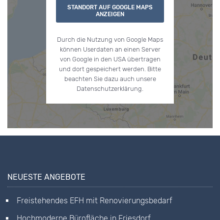
STANDORT AUF GOOGLE MAPS
ANZEIGEN
Durch die Nutzung von Google Maps
können Userdaten an einen Server
von Google in den USA übertragen
und dort gespeichert werden. Bitte
beachten Sie dazu auch unsere
Datenschutzerklärung.
NEUESTE ANGEBOTE
Freistehendes EFH mit Renovierungsbedarf
Hochmoderne Bürofläche in Friesdorf