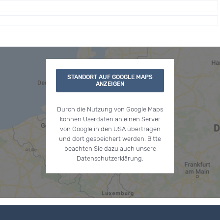
STANDORT AUF GOOGLE MAPS
ANZEIGEN
Durch die Nutzung von Google Maps
können Userdaten an einen Server
von Google in den USA übertragen
und dort gespeichert werden. Bitte
beachten Sie dazu auch unsere
Datenschutzerklärung.