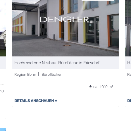
Hochmoderne Neubau-Bürofläche in Friesdorf
H
Region Bonn | Büroflächen
R
ca. 1.010 m²
18
r
DETAILS ANSCHAUEN »
D